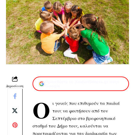
Προσθέστε το XaidariSimera.gr στην
Δημοσίευση
Google
Ο
ι γονείς που επιθυμούν τα παιδιά
τους να φοιτήσουν από τον
Σεπτέμβριο στο βρεφονηπιακό
σταθμό του Δήμο τους, καλούνται να
προετοιμάζονται για την διαδικασία των