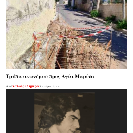
Τρύπα ανωνύμου προς Αγία Μαρίνα
Από
Χαϊδάρι Σήμερα
3 ημέρες πριν