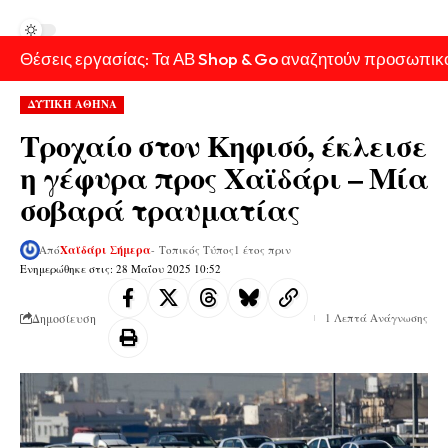
Θέσεις εργασίας: Τα ΑΒ Shop & Go αναζητούν προσωπικ
ΔΥΤΙΚΗ ΑΘΗΝΑ
Τροχαίο στον Κηφισό, έκλεισε
η γέφυρα προς Χαϊδάρι – Μία
σοβαρά τραυματίας
Από
Χαϊδάρι Σήμερα
- Τοπικός Τύπος
1 έτος πριν
Ενημερώθηκε στις: 28 Μαΐου 2025 10:52
Δημοσίευση
1 Λεπτά Ανάγνωσης