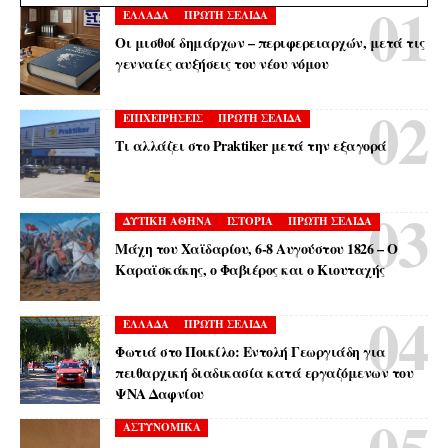
ΕΛΛΑΔΑ
ΠΡΩΤΗ ΣΕΛΙΔΑ
Οι μισθοί δημάρχων – περιφερειαρχών, μετά τις
γενναίες αυξήσεις του νέου νόμου
ΕΠΙΧΕΙΡΗΣΕΙΣ
ΠΡΩΤΗ ΣΕΛΙΔΑ
Τι αλλάζει στο Praktiker μετά την εξαγορά
ΔΥΤΙΚΗ ΑΘΗΝΑ
ΙΣΤΟΡΙΑ
ΠΡΩΤΗ ΣΕΛΙΔΑ
Μάχη του Χαϊδαρίου, 6-8 Αυγούστου 1826 – Ο
Καραϊσκάκης, ο Φαβιέρος και ο Κιουταχής
ΕΛΛΑΔΑ
ΠΡΩΤΗ ΣΕΛΙΔΑ
Φωτιά στο Ποικίλο: Εντολή Γεωργιάδη για
πειθαρχική διαδικασία κατά εργαζόμενων του
ΨΝΑ Δαφνίου
ΑΣΤΥΝΟΜΙΚΑ