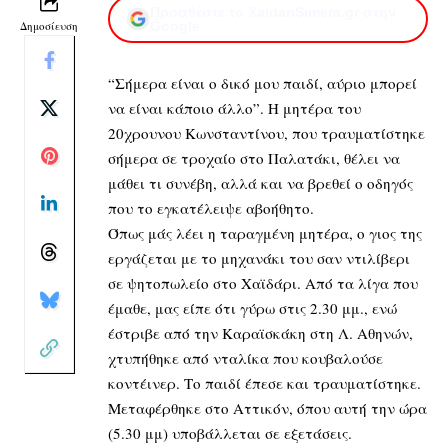
Προσθέστε το XaidariSimera.gr στην
Δημοσίευση
Google
“Σήμερα είναι ο δικό μου παιδί, αύριο μπορεί
να είναι κάποιο άλλο”. Η μητέρα του
20χρουνου Κωνσταντίνου, που τραυματίστηκε
σήμερα σε τροχαίο στο Παλατάκι, θέλει να
μάθει τι συνέβη, αλλά και να βρεθεί ο οδηγός
που το εγκατέλειψε αβοήθητο.
Όπως μάς λέει η ταραγμένη μητέρα, ο γιος της
εργάζεται με το μηχανάκι του σαν ντιλίβερι
σε ψητοπωλείο στο Χαϊδάρι. Από τα λίγα που
έμαθε, μας είπε ότι γύρω στις 2.30 μμ., ενώ
έστριβε από την Καραϊσκάκη στη Λ. Αθηνών,
χτυπήθηκε από νταλίκα που κουβαλούσε
κοντέινερ. Το παιδί έπεσε και τραυματίστηκε.
Μεταφέρθηκε στο Αττικόν, όπου αυτή την ώρα
(5.30 μμ) υποβάλλεται σε εξετάσεις.