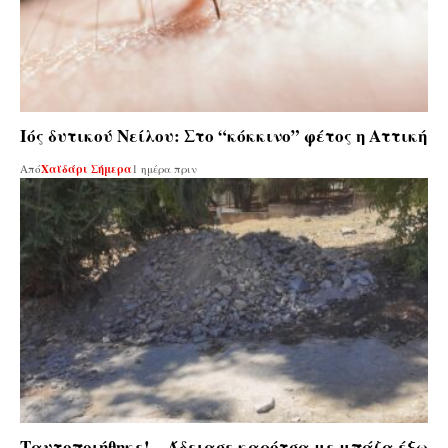
Ιός δυτικού Νείλου: Στο “κόκκινο” φέτος η Αττική
Από
Χαϊδάρι Σήμερα
1 ημέρα πριν
Ταυτοποιήθηκε! – Άδειασε καρότσα με μπάζα έξω