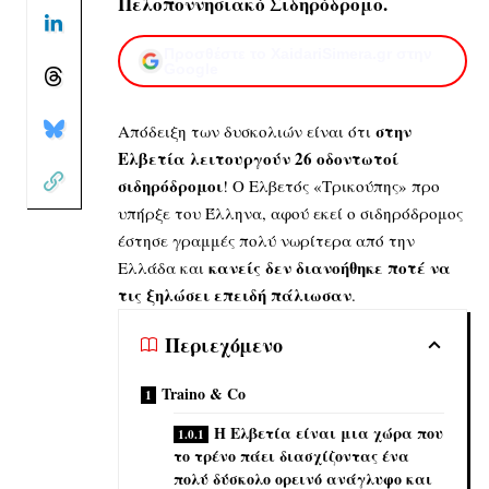
Πελοποννησιακό Σιδηρόδρομο.
Προσθέστε το XaidariSimera.gr στην
Google
στην
Απόδειξη των δυσκολιών είναι ότι
Ελβετία λειτουργούν 26 οδοντωτοί
σιδηρόδρομοι
! Ο Ελβετός «Τρικούπης» προ
υπήρξε του Έλληνα, αφού εκεί ο σιδηρόδρομος
έστησε γραμμές πολύ νωρίτερα από την
κανείς δεν διανοήθηκε ποτέ να
Ελλάδα και
τις ξηλώσει επειδή πάλιωσαν
.
Περιεχόμενο
Traino & Co
Η Ελβετία είναι μια χώρα που
το τρένο πάει διασχίζοντας ένα
πολύ δύσκολο ορεινό ανάγλυφο και