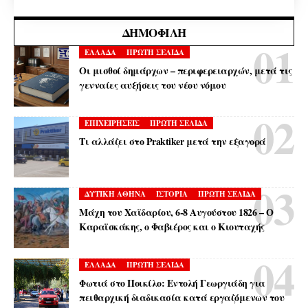
ΔΗΜΟΦΙΛΉ
ΕΛΛΑΔΑ
ΠΡΩΤΗ ΣΕΛΙΔΑ
Οι μισθοί δημάρχων – περιφερειαρχών, μετά τις
γενναίες αυξήσεις του νέου νόμου
ΕΠΙΧΕΙΡΗΣΕΙΣ
ΠΡΩΤΗ ΣΕΛΙΔΑ
Τι αλλάζει στο Praktiker μετά την εξαγορά
ΔΥΤΙΚΗ ΑΘΗΝΑ
ΙΣΤΟΡΙΑ
ΠΡΩΤΗ ΣΕΛΙΔΑ
Μάχη του Χαϊδαρίου, 6-8 Αυγούστου 1826 – Ο
Καραϊσκάκης, ο Φαβιέρος και ο Κιουταχής
ΕΛΛΑΔΑ
ΠΡΩΤΗ ΣΕΛΙΔΑ
Φωτιά στο Ποικίλο: Εντολή Γεωργιάδη για
πειθαρχική διαδικασία κατά εργαζόμενων του