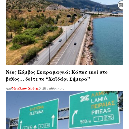
Νέος Κόμβος Σκαραμαγκά: Κάπου εκεί στο
βάθος… δείτε το “Χαϊδάρι Σήμερα”
Από
Μενέλαος Χρόνης
3 εβδομάδες πριν