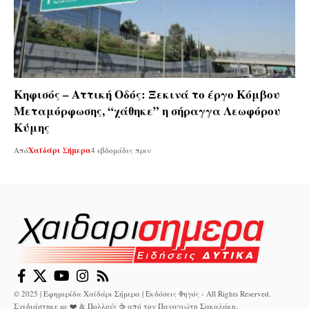
Κηφισός – Αττική Οδός: Ξεκινά το έργο Κόμβου
Μεταμόρφωσης, “χάθηκε” η σήραγγα Λεωφόρου
Κύμης
Από
Χαϊδάρι Σήμερα
4 εβδομάδες πριν
© 2025 | Εφημερίδα Χαϊδάρι Σήμερα | Εκδόσεις Φηγός - All Rights Reserved.
Σχεδιάστηκε με ❤️ & Πολλούς ☕ από τον
Παναγιώτη Σακαλάκη
.