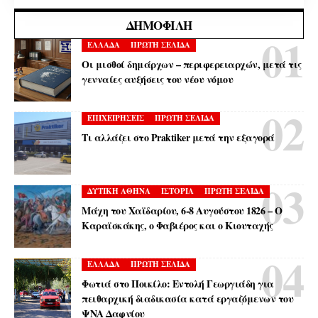
ΔΗΜΟΦΙΛΉ
ΕΛΛΑΔΑ
ΠΡΩΤΗ ΣΕΛΙΔΑ
Οι μισθοί δημάρχων – περιφερειαρχών, μετά τις
γενναίες αυξήσεις του νέου νόμου
ΕΠΙΧΕΙΡΗΣΕΙΣ
ΠΡΩΤΗ ΣΕΛΙΔΑ
Τι αλλάζει στο Praktiker μετά την εξαγορά
ΔΥΤΙΚΗ ΑΘΗΝΑ
ΙΣΤΟΡΙΑ
ΠΡΩΤΗ ΣΕΛΙΔΑ
Μάχη του Χαϊδαρίου, 6-8 Αυγούστου 1826 – Ο
Καραϊσκάκης, ο Φαβιέρος και ο Κιουταχής
ΕΛΛΑΔΑ
ΠΡΩΤΗ ΣΕΛΙΔΑ
Φωτιά στο Ποικίλο: Εντολή Γεωργιάδη για
πειθαρχική διαδικασία κατά εργαζόμενων του
ΨΝΑ Δαφνίου