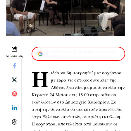
Προσθέστε το XaidariSimera.gr στην
Δημοσίευση
Google
Η
ιδέα να δημιουργηθεί μια ορχήστρα
με έδρα τις δυτικές συνοικίες της
Αθήνας ξεκινάει με μια συναυλία την
Κυριακή 24 Μαΐου στις 18.00 στην αίθουσα
εκδηλώσεων στο Δημαρχείο Χαϊδαρίου. Σε
αυτή την συναυλία θα ακουστούν πρωτότυπα
έργα Ελλήνων συνθετών, σε πρώτη εκτέλεση.
Η ορχήστρα, αποτελείται από μουσικούς οι
οποίοι ζουν, εργάζονται ή δραστηριοποιούνται