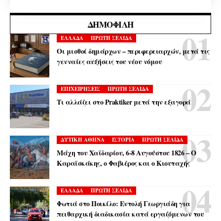
ΔΗΜΟΦΙΛΉ
ΕΛΛΑΔΑ
ΠΡΩΤΗ ΣΕΛΙΔΑ
Οι μισθοί δημάρχων – περιφερειαρχών, μετά τις
γενναίες αυξήσεις του νέου νόμου
ΕΠΙΧΕΙΡΗΣΕΙΣ
ΠΡΩΤΗ ΣΕΛΙΔΑ
Τι αλλάζει στο Praktiker μετά την εξαγορά
ΔΥΤΙΚΗ ΑΘΗΝΑ
ΙΣΤΟΡΙΑ
ΠΡΩΤΗ ΣΕΛΙΔΑ
Μάχη του Χαϊδαρίου, 6-8 Αυγούστου 1826 – Ο
Καραϊσκάκης, ο Φαβιέρος και ο Κιουταχής
ΕΛΛΑΔΑ
ΠΡΩΤΗ ΣΕΛΙΔΑ
Φωτιά στο Ποικίλο: Εντολή Γεωργιάδη για
πειθαρχική διαδικασία κατά εργαζόμενων του