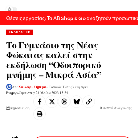
Θέσεις εργασίας: Τα ΑΒ Shop & Go αναζητούν προσωπικ
ΕΚΔΗΛΩΣΕΙΣ
Το Γυμνάσιο της Νέας
Φώκαιας καλεί στην
εκδήλωση “Οδοιπορικό
μνήμης – Μικρά Ασία”
Από
Χαϊδάρι Σήμερα
- Τοπικός Τύπος
3 έτη πριν
Ενημερώθηκε στις: 24 Μαΐου 2023 13:24
Δημοσίευση
0 Λεπτά Ανάγνωσης