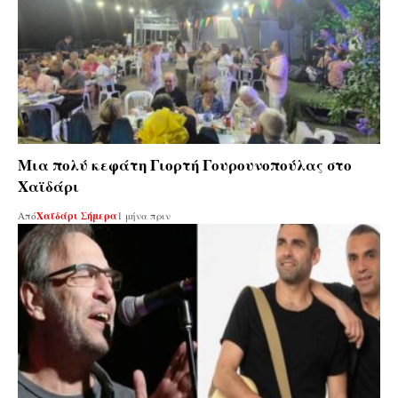
Μια πολύ κεφάτη Γιορτή Γουρουνοπούλας στο
Χαϊδάρι
Από
Χαϊδάρι Σήμερα
1 μήνα πριν