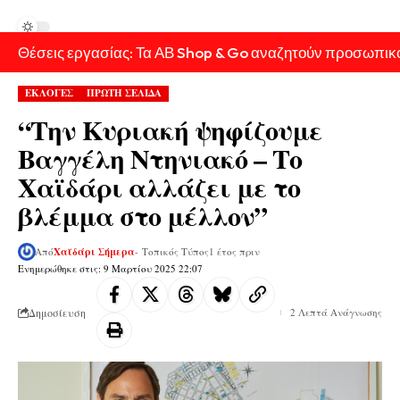
Θέσεις εργασίας: Τα ΑΒ Shop & Go αναζητούν προσωπικ
ΕΚΛΟΓΕΣ
ΠΡΩΤΗ ΣΕΛΙΔΑ
“Την Κυριακή ψηφίζουμε
Βαγγέλη Ντηνιακό – Το
Χαϊδάρι αλλάζει με το
βλέμμα στο μέλλον”
Από
Χαϊδάρι Σήμερα
- Τοπικός Τύπος
1 έτος πριν
Ενημερώθηκε στις: 9 Μαρτίου 2025 22:07
Δημοσίευση
2 Λεπτά Ανάγνωσης