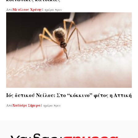
Από
Μενέλαος Χρόνης
1 ημέρα πριν
Ιός δυτικού Νείλου: Στο “κόκκινο” φέτος η Αττική
Από
Χαϊδάρι Σήμερα
1 ημέρα πριν