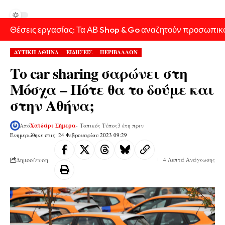
Θέσεις εργασίας: Τα ΑΒ Shop & Go αναζητούν προσωπικ
ΔΥΤΙΚΗ ΑΘΗΝΑ
ΕΙΔΗΣΕΙΣ
ΠΕΡΙΒΑΛΛΟΝ
Το car sharing σαρώνει στη
Μόσχα – Πότε θα το δούμε και
στην Αθήνα;
Από
Χαϊδάρι Σήμερα
- Τοπικός Τύπος
3 έτη πριν
Ενημερώθηκε στις: 24 Φεβρουαρίου 2023 09:29
Δημοσίευση
4 Λεπτά Ανάγνωσης