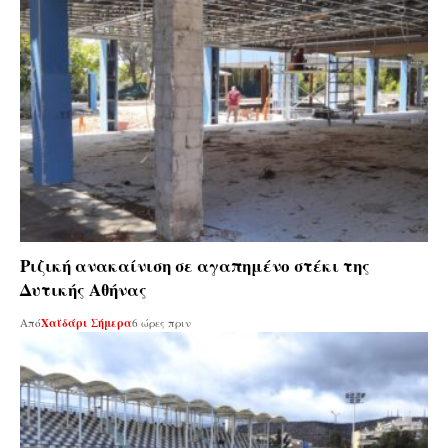
Ριζική ανακαίνιση σε αγαπημένο στέκι της
Δυτικής Αθήνας
Από
Χαϊδάρι Σήμερα
6 ώρες πριν