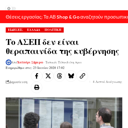
Θέσεις εργασίας: Τα ΑΒ Shop & Go αναζητούν προσωπικ
ΕΙΔΗΣΕΙΣ
ΕΛΛΑΔΑ
ΠΟΛΙΤΙΚΗ
Το ΑΣΕΠ δεν είναι
θεραπαινίδα της κυβέρνησης
Από
Χαϊδάρι Σήμερα
- Τοπικός Τύπος
6 έτη πριν
Ενημερώθηκε στις: 23 Ιουνίου 2020 17:02
Δημοσίευση
4 Λεπτά Ανάγνωσης