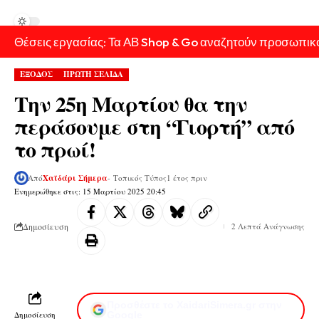
Θέσεις εργασίας: Τα ΑΒ Shop & Go αναζητούν προσωπικ
ΕΞΟΔΟΣ
ΠΡΩΤΗ ΣΕΛΙΔΑ
Την 25η Μαρτίου θα την
περάσουμε στη “Γιορτή” από
το πρωί!
Από
Χαϊδάρι Σήμερα
- Τοπικός Τύπος
1 έτος πριν
Ενημερώθηκε στις: 15 Μαρτίου 2025 20:45
Δημοσίευση
2 Λεπτά Ανάγνωσης
Προσθέστε το XaidariSimera.gr στην
Δημοσίευση
Google