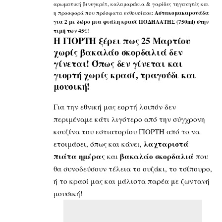
αρωματική βινεγκρέτ, καλαμαράκια & γαρίδες τηγανητές και
η προσφορά που πρόσφατα ενθουσίασε:
Αστακομακαρονάδα
για 2 με δώρο μια φιάλη κρασί ΠΟΔΗΛΑΤΗΣ (750ml) στην
τιμή των 45
€!
Η ΓΙΟΡΤΗ ξέρει πως 25 Μαρτίου
χωρίς βακαλάο σκορδαλιά δεν
γίνεται! Όπως δεν γίνεται και
γιορτή χωρίς κρασί, τραγούδι και
μουσική!
Για την εθνική μας εορτή λοιπόν δεν
περιμέναμε κάτι λιγότερο από την σύγχρονη
κουζίνα του εστιατορίου ΓΙΟΡΤΗ από το να
λαχταριστά
ετοιμάσει, όπως και κάνει,
πιάτα ημέρας
βακαλάο σκορδαλιά
και
που
θα συνοδεύσουν τέλεια το ουζάκι, το τσίπουρο,
ή το κρασί μας και μάλιστα παρέα με ζωντανή
μουσική!