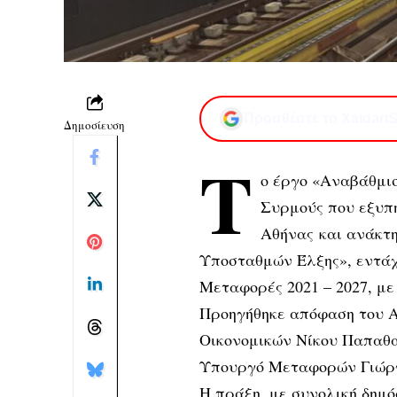
Προσθέστε το XaidariS
Δημοσίευση
Τ
ο έργο «Αναβάθμι
Συρμούς που εξυπη
Αθήνας και ανάκτη
Υποσταθμών Έλξης», εντά
Μεταφορές 2021 – 2027, 
Προηγήθηκε απόφαση του Α
Οικονομικών Νίκου Παπαθ
Υπουργό Μεταφορών Γιώρ
Η πράξη, με συνολική δημό