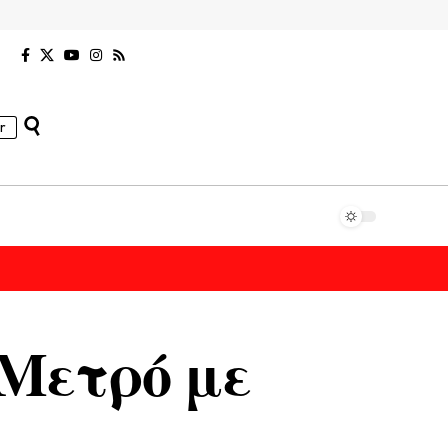
r
 Μετρό με