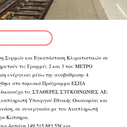
imera.gr στην Google
ση Συρμών και Εγκατάσταση Κλιματιστικών σε
ρετούν τις Γραμμές 2 και 3 του ΜΕΤΡΟ
ση ενέργειας μέσω της αναβάθμισης 4
χθηκε στο τομεακό Πρόγραμμα ΕΣΠΑ
με δικαιούχο τις ΣΤΑΘΕΡΕΣ ΣΥΓΚΟΙΝΩΝΙΕΣ ΑΕ.
ναπληρωτή Υπουργού Εθνικής Οικονομίας και
ανάση, σε συνεργασία με τον Αναπληρωτή
γο Κώτσηρα.
σια δαπάνη 149.515.883,55€ και