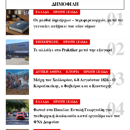
ΔΗΜΟΦΙΛΉ
ΕΛΛΑΔΑ
ΠΡΩΤΗ ΣΕΛΙΔΑ
Οι μισθοί δημάρχων – περιφερειαρχών, μετά τις
γενναίες αυξήσεις του νέου νόμου
ΕΠΙΧΕΙΡΗΣΕΙΣ
ΠΡΩΤΗ ΣΕΛΙΔΑ
Τι αλλάζει στο Praktiker μετά την εξαγορά
ΔΥΤΙΚΗ ΑΘΗΝΑ
ΙΣΤΟΡΙΑ
ΠΡΩΤΗ ΣΕΛΙΔΑ
Μάχη του Χαϊδαρίου, 6-8 Αυγούστου 1826 – Ο
Καραϊσκάκης, ο Φαβιέρος και ο Κιουταχής
ΕΛΛΑΔΑ
ΠΡΩΤΗ ΣΕΛΙΔΑ
Φωτιά στο Ποικίλο: Εντολή Γεωργιάδη για
πειθαρχική διαδικασία κατά εργαζόμενων του
ΨΝΑ Δαφνίου