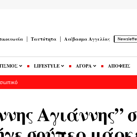
πικοινωνία
Ταυτότητα
Ανέβασμα Αγγελίας
Newslette
ΤΙΣΜΟΣ
LIFESTYLE
ΑΓΟΡΑ
ΑΠΟΨΕΙΣ
οσωπικό
ννης Αγιάννης” σ
ήγε σούπερ μάρκ