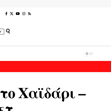
r
το Χαϊδάρι –
ετ