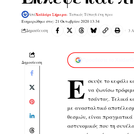
Χαϊδάρι Σήμερα
Από
- Τοπικός Τύπος
6 έτη πριν
Ενημερώθηκε στις: 21 Οκτωβρίου 2020 13:34
Δημοσίευση
3 
Προσθέστε το XaidariS
Δημοσίευση
Έ
σκυψε το κεφάλι κ
να ψωνίσω τρόφιμα
τσάντας. Τελικά κ
με ανασταλτικό αποτέλεσμα
θεσμών, είναι πραγματικά 
αστυνομικός που τη συνέλα