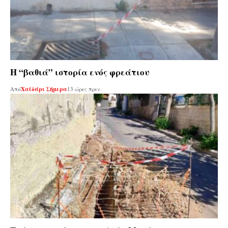
Η “βαθιά” ιστορία ενός φρεάτιου
Από
Χαϊδάρι Σήμερα
13 ώρες πριν