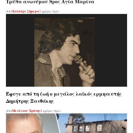
Τρύπα ανωνύμου προς Αγία Μαρίνα
Από
Χαϊδάρι Σήμερα
2 ημέρες πριν
Έφυγε από τη ζωή ο μεγάλος λαϊκός ερμηνευτής
Δημήτρης Ξανθάκης
Από
Μενέλαος Χρόνης
4 ημέρες πριν