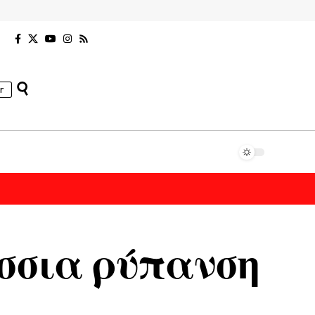
r
σσια ρύπανση