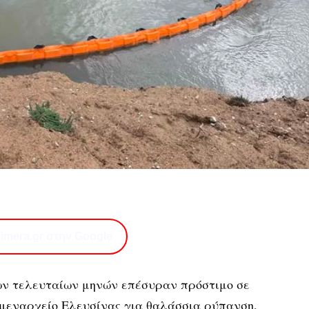
imera.gr στην Google
ων τελευταίων μηνών
επέσυραν πρόστιμο σε
μεναρχείο Ελευσίνας για θαλάσσια ρύπανση,