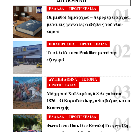
ΔΗΜΟΦΙΛΉ
ΕΛΛΑΔΑ
ΠΡΩΤΗ ΣΕΛΙΔΑ
Οι μισθοί δημάρχων – περιφερειαρχών,
μετά τις γενναίες αυξήσεις του νέου
νόμου
ΕΠΙΧΕΙΡΗΣΕΙΣ
ΠΡΩΤΗ ΣΕΛΙΔΑ
Τι αλλάζει στο Praktiker μετά την
εξαγορά
ΔΥΤΙΚΗ ΑΘΗΝΑ
ΙΣΤΟΡΙΑ
ΠΡΩΤΗ ΣΕΛΙΔΑ
Μάχη του Χαϊδαρίου, 6-8 Αυγούστου
1826 – Ο Καραϊσκάκης, ο Φαβιέρος και ο
Κιουταχής
ΕΛΛΑΔΑ
ΠΡΩΤΗ ΣΕΛΙΔΑ
Φωτιά στο Ποικίλο: Εντολή Γεωργιάδη