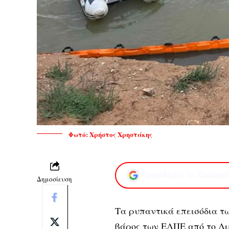
Φωτό: Χρήστος Χρηστάκης
Προσθέστε το XaidariS
Δημοσίευση
Τα
ρυπαντικά επεισόδια τ
βάρος των ΕΛΠΕ από το Λι