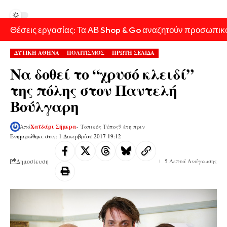
Θέσεις εργασίας: Τα ΑΒ Shop & Go αναζητούν προσωπικ
ΔΥΤΙΚΗ ΑΘΗΝΑ
ΠΟΛΙΤΙΣΜΟΣ
ΠΡΩΤΗ ΣΕΛΙΔΑ
Να δοθεί το “χρυσό κλειδί”
της πόλης στον Παντελή
Βούλγαρη
Από
Χαϊδάρι Σήμερα
- Τοπικός Τύπος
9 έτη πριν
Ενημερώθηκε στις: 1 Δεκεμβρίου 2017 19:12
Δημοσίευση
5 Λεπτά Ανάγνωσης