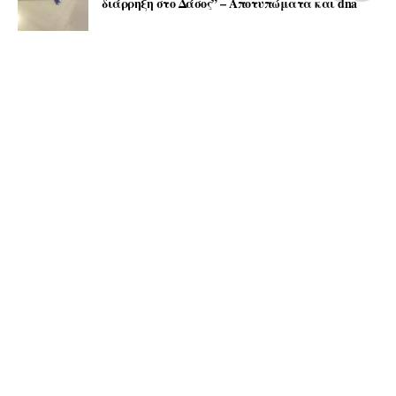
διάρρηξη στο Δάσος” – Αποτυπώματα και dna