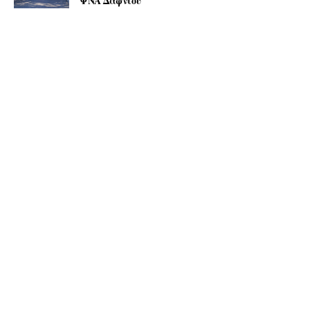
ΨΝΑ Δαφνίου