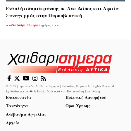
Εντολή απομάκρυνσης σε Άνω Δάσος και Αφαία –
Συναγερμός στην Πυροσβεστική
Από
Χαϊδάρι Σήμερα
7 ημέρες πριν
© 2025 | Εφημερίδα Χαϊδάρι Σήμερα | Εκδόσεις Φηγός - All Rights Reserved.
Σχεδιάστηκε με ❤️ & Πολλούς ☕ από τον
Παναγιώτη Σακαλάκη
.
Επικοινωνία
Πολιτική Απορρήτου
Ταυτότητα
Όροι Χρήσης
Ανέβασμα Αγγελίας
Αρχείο