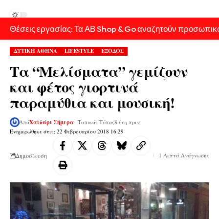
Θέσεις εργασίας: Τα ΑΒ Shop & Go αναζητούν προσωπικ
ΔΥΤΙΚΗ ΑΘΗΝΑ
LIFESTYLE
ΕΞΟΔΟΣ
Τα “Μελίσματα” γεμίζουν
και φέτος γιορτινά
παραμύθια και μουσική!
Από
Χαϊδάρι Σήμερα
- Τοπικός Τύπος
8 έτη πριν
Ενημερώθηκε στις: 22 Φεβρουαρίου 2018 16:29
Δημοσίευση
1 Λεπτά Ανάγνωσης