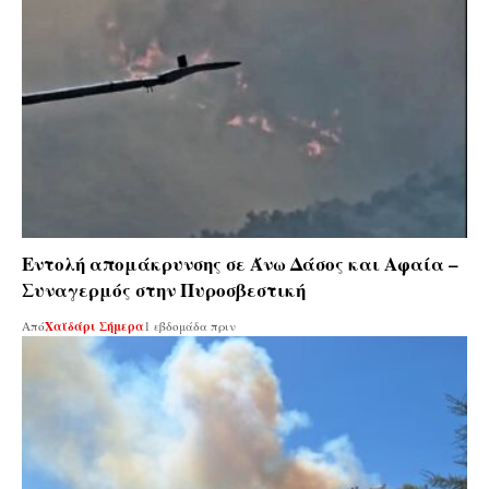
Εντολή απομάκρυνσης σε Άνω Δάσος και Αφαία –
Συναγερμός στην Πυροσβεστική
Από
Χαϊδάρι Σήμερα
1 εβδομάδα πριν