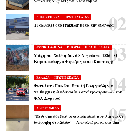
γενναίες αυξήσεις του νέου νόμου
ΕΠΙΧΕΙΡΗΣΕΙΣ
ΠΡΩΤΗ ΣΕΛΙΔΑ
Τι αλλάζει στο Praktiker μετά την εξαγορά
ΔΥΤΙΚΗ ΑΘΗΝΑ
ΙΣΤΟΡΙΑ
ΠΡΩΤΗ ΣΕΛΙΔΑ
Μάχη του Χαϊδαρίου, 6-8 Αυγούστου 1826 – Ο
Καραϊσκάκης, ο Φαβιέρος και ο Κιουταχής
ΕΛΛΑΔΑ
ΠΡΩΤΗ ΣΕΛΙΔΑ
Φωτιά στο Ποικίλο: Εντολή Γεωργιάδη για
πειθαρχική διαδικασία κατά εργαζόμενων του
ΨΝΑ Δαφνίου
ΑΣΤΥΝΟΜΙΚΑ
“Έτσι σημάδεψαν το διαμέρισμά μου στη διπλή
διάρρηξη στο Δάσος” – Αποτυπώματα και dna