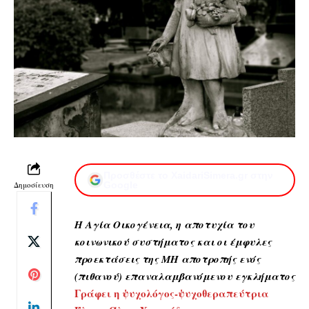
Προσθέστε το XaidariSimera.gr στην
Δημοσίευση
Google
Η Αγία Οικογένεια, η αποτυχία του
κοινωνικού συστήματος και οι έμφυλες
προεκτάσεις της ΜΗ αποτροπής ενός
(πιθανού) επαναλαμβανόμενου εγκλήματος
Γράφει η ψυχολόγος-ψυχοθεραπεύτρια