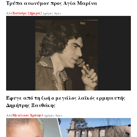
Τρύπα ανωνύμου προς Αγία Μαρίνα
Από
Χαϊδάρι Σήμερα
2 ημέρες πριν
Έφυγε από τη ζωή ο μεγάλος λαϊκός ερμηνευτής
Δημήτρης Ξανθάκης
Από
Μενέλαος Χρόνης
4 ημέρες πριν