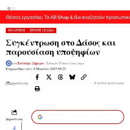
Θέσεις εργασίας: Τα ΑΒ Shop & Go αναζητούν προσωπικ
ΠΟΛΙΤΙΚΗ
ΠΡΩΤΗ ΣΕΛΙΔΑ
Συγκέντρωση στο Δάσος και
παρουσίαση υποψηφίων
Από
Χαϊδάρι Σήμερα
- Τοπικός Τύπος
1 έτος πριν
Ενημερώθηκε στις: 8 Μαρτίου 2025 09:25
Δημοσίευση
0 Λεπτά Ανάγνωσης
Προσθέστε το XaidariSimera.gr στην
Δημοσίευση
Google