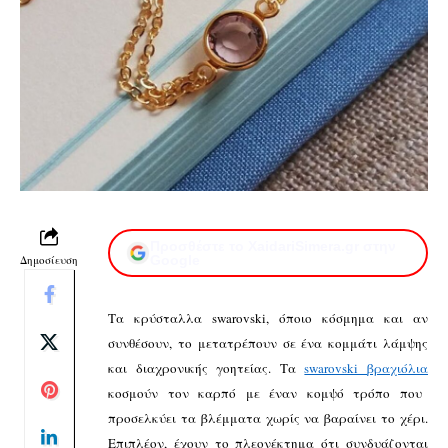
Προσθέστε το XaidariSimera.gr στην
Δημοσίευση
Google
Τα κρύσταλλα
swarovski,
όποιο κόσμημα και αν
συνθέσουν, το μετατρέπουν σε ένα κομμάτι λάμψης
και διαχρονικής γοητείας. Τα
swarovski
βραχιόλια
κοσμούν τον καρπό με έναν κομψό τρόπο που
προσελκύει τα βλέμματα χωρίς να βαραίνει το χέρι.
Επιπλέον, έχουν το πλεονέκτημα ότι συνδυάζονται