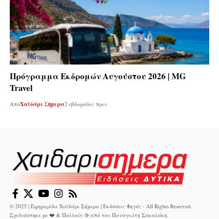
Πρόγραμμα Εκδρομών Αυγούστου 2026 | MG
Travel
Από
Χαϊδάρι Σήμερα
2 εβδομάδες πριν
© 2025 | Εφημερίδα Χαϊδάρι Σήμερα | Εκδόσεις Φηγός - All Rights Reserved.
Σχεδιάστηκε με ❤️ & Πολλούς ☕ από τον
Παναγιώτη Σακαλάκη
.