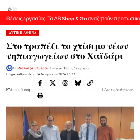
Θέσεις εργασίας: Τα ΑΒ Shop & Go αναζητούν προσωπικ
ΔΥΤΙΚΗ ΑΘΗΝΑ
Στο τραπέζι το χτίσιμο νέων
νηπιαγωγείων στο Χαϊδάρι
Από
Χαϊδάρι Σήμερα
- Τοπικός Τύπος
2 έτη πριν
Ενημερώθηκε στις: 14 Νοεμβρίου 2024 16:53
Δημοσίευση
1 Λεπτά Ανάγνωσης