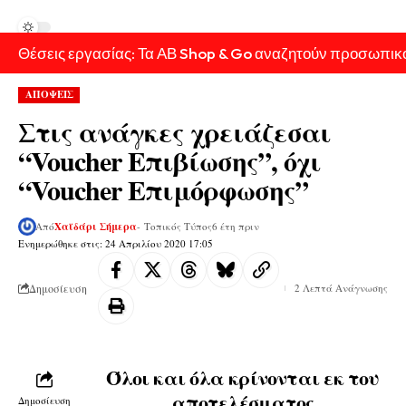
Θέσεις εργασίας: Τα ΑΒ Shop & Go αναζητούν προσωπικ
ΑΠΟΨΕΙΣ
Στις ανάγκες χρειάζεσαι
“Voucher Επιβίωσης”, όχι
“Voucher Επιμόρφωσης”
Από
Χαϊδάρι Σήμερα
- Τοπικός Τύπος
6 έτη πριν
Ενημερώθηκε στις: 24 Απριλίου 2020 17:05
Δημοσίευση
2 Λεπτά Ανάγνωσης
Όλοι και όλα κρίνονται εκ του
αποτελέσματος
Δημοσίευση