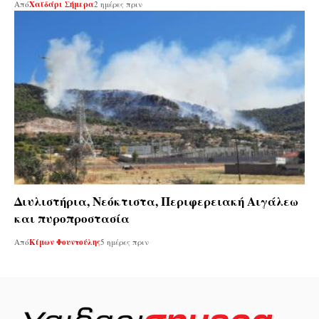
Από
Χαϊδάρι Σήμερα
2 ημέρες πριν
Διυλιστήρια, Νεόκτιστα, Περιφερειακή Αιγάλεω
και πυροπροστασία
Από
Κίμων Φουντούλης
5 ημέρες πριν