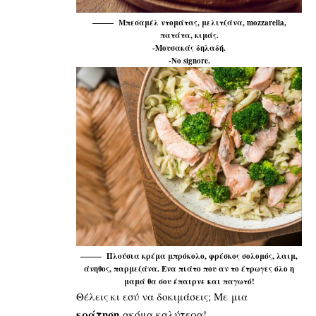
Μπεσαμέλ ντομάτας, μελιτζάνα, mozzarella,
πατάτα, κιμάς.
-Μουσακάς δηλαδή.
-No signore.
Πλούσια κρέμα μπρόκολο, φρέσκος σολομός, λαιμ,
άνηθος, παρμεζάνα. Ένα πιάτο που αν το έτρωγες όλο η
μαμά θα σου έπαιρνε και παγωτό!
Θέλεις κι εσύ να δοκιμάσεις; Με μια
κράτηση
ακόμα καλύτερα!