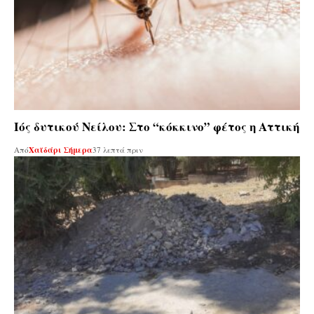
Ιός δυτικού Νείλου: Στο “κόκκινο” φέτος η Αττική
Από
Χαϊδάρι Σήμερα
37 λεπτά πριν