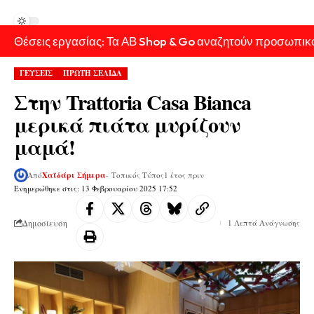
Θέσεις εργασίας: Τα ΑΒ Shop & Go αναζητούν προσωπικ
ΓΕΥΣΕΙΣ
ΠΡΩΤΗ ΣΕΛΙΔΑ
Στην Trattoria Casa Bianca
μερικά πιάτα μυρίζουν
μαμά!
Από
Χαϊδάρι Σήμερα
- Τοπικός Τύπος
1 έτος πριν
Ενημερώθηκε στις: 13 Φεβρουαρίου 2025 17:52
Δημοσίευση
1 Λεπτά Ανάγνωσης