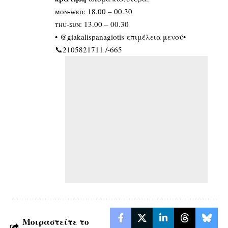
ᴍᴏɴ-ᴡᴇᴅ: 18.00 – 00.30
ᴛʜᴜ-ꜱᴜɴ: 13.00 – 00.30
• @giakalispanagiotis επιμέλεια μενού•
📞2105821711 /-665
Μοιραστείτε το