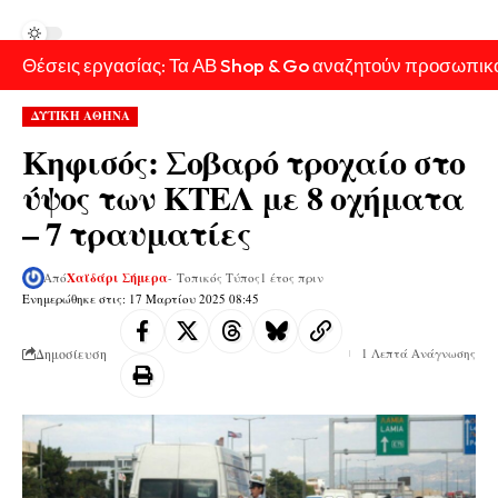
Θέσεις εργασίας: Τα ΑΒ Shop & Go αναζητούν προσωπικ
ΔΥΤΙΚΗ ΑΘΗΝΑ
Κηφισός: Σοβαρό τροχαίο στο
ύψος των ΚΤΕΛ με 8 οχήματα
– 7 τραυματίες
Από
Χαϊδάρι Σήμερα
- Τοπικός Τύπος
1 έτος πριν
Ενημερώθηκε στις: 17 Μαρτίου 2025 08:45
Δημοσίευση
1 Λεπτά Ανάγνωσης