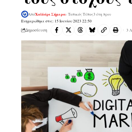
Χαϊδάρι Σήμερα
Από
- Τοπικός Τύπος
3 έτη πριν
Ενημερώθηκε στις: 15 Ιουνίου 2023 22:50
Δημοσίευση
3 