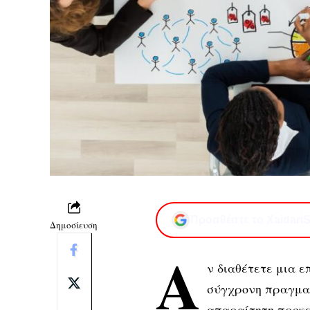
Προσθέστε το XaidariS
Δημοσίευση
Α
ν διαθέτετε μια ε
σύγχρονη πραγματι
απαραίτητη προκε