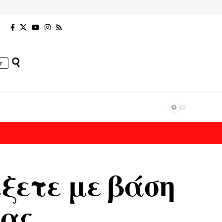
r
έξετε με βάση
σας