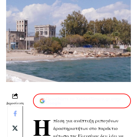
Προσθέστε το XaidariSimera.gr στην
Δημοσίευση
Google
Η
πίεση για ανάπτυξη ρυπογόνων
δραστηριοτήτων στο παράκτιο
μέτωπο της Ελευσίνας δεν λέει να