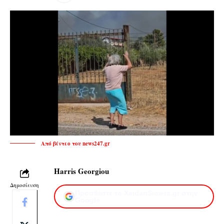
Από βίντεο του news247.gr
Harris Georgiou
Δημοσίευση
Προσθέστε το XaidariSimera.gr στην
Google