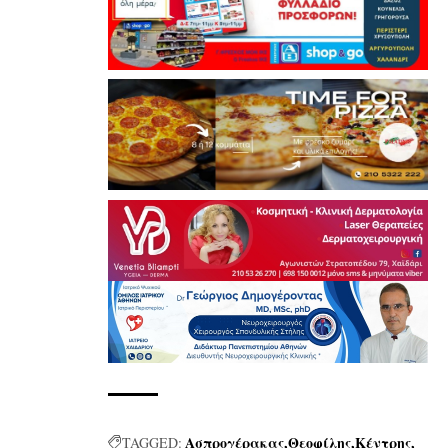
Ασπρογέρακας
Θεοφίλης
Κέντρης
TAGGED: