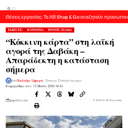
Θέσεις εργασίας: Τα ΑΒ Shop & Go αναζητούν προσωπικ
ΕΙΔΗΣΕΙΣ
ΚΟΙΝΩΝΙΑ
ΠΡΩΤΗ ΣΕΛΙΔΑ
“Κόκκινη κάρτα” στη λαϊκή
αγορά της Δαβάκη –
Απαράδεκτη η κατάσταση
σήμερα
Από
Χαϊδάρι Σήμερα
- Τοπικός Τύπος
6 έτη πριν
Ενημερώθηκε στις: 12 Μαΐου 2020 16:41
Δημοσίευση
3 Λεπτά Ανάγνωσης