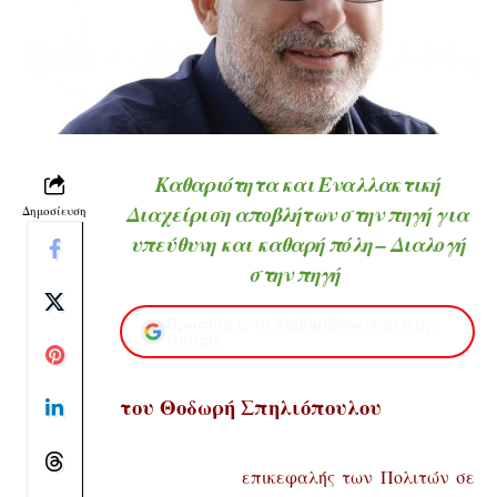
Καθαριότητα και Εναλλακτική
Διαχείριση αποβλήτων στην πηγή για
Δημοσίευση
υπεύθυνη και καθαρή πόλη – Διαλογή
στην πηγή
Προσθέστε το XaidariSimera.gr στην
Google
του Θοδωρή Σπηλιόπουλου
επικεφαλής των Πολιτών σε