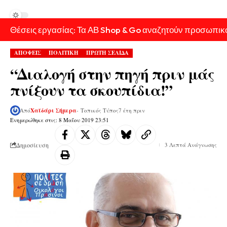
Θέσεις εργασίας: Τα ΑΒ Shop & Go αναζητούν προσωπικ
ΑΠΟΨΕΙΣ
ΠΟΛΙΤΙΚΗ
ΠΡΩΤΗ ΣΕΛΙΔΑ
“Διαλογή στην πηγή πριν μάς
πνίξουν τα σκουπίδια!”
Από
Χαϊδάρι Σήμερα
- Τοπικός Τύπος
7 έτη πριν
Ενημερώθηκε στις: 8 Μαΐου 2019 23:51
Δημοσίευση
3 Λεπτά Ανάγνωσης