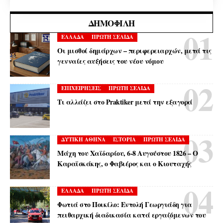
ΔΗΜΟΦΙΛΉ
ΕΛΛΑΔΑ
ΠΡΩΤΗ ΣΕΛΙΔΑ
Οι μισθοί δημάρχων – περιφερειαρχών, μετά τις
γενναίες αυξήσεις του νέου νόμου
ΕΠΙΧΕΙΡΗΣΕΙΣ
ΠΡΩΤΗ ΣΕΛΙΔΑ
Τι αλλάζει στο Praktiker μετά την εξαγορά
ΔΥΤΙΚΗ ΑΘΗΝΑ
ΙΣΤΟΡΙΑ
ΠΡΩΤΗ ΣΕΛΙΔΑ
Μάχη του Χαϊδαρίου, 6-8 Αυγούστου 1826 – Ο
Καραϊσκάκης, ο Φαβιέρος και ο Κιουταχής
ΕΛΛΑΔΑ
ΠΡΩΤΗ ΣΕΛΙΔΑ
Φωτιά στο Ποικίλο: Εντολή Γεωργιάδη για
πειθαρχική διαδικασία κατά εργαζόμενων του