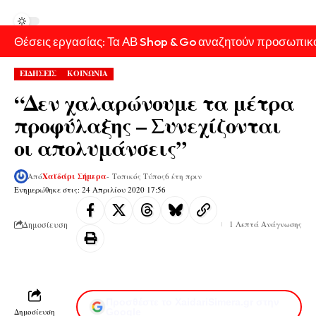
Θέσεις εργασίας: Τα ΑΒ Shop & Go αναζητούν προσωπικ
ΕΙΔΗΣΕΙΣ
ΚΟΙΝΩΝΙΑ
“Δεν χαλαρώνουμε τα μέτρα
προφύλαξης – Συνεχίζονται
οι απολυμάνσεις”
Από
Χαϊδάρι Σήμερα
- Τοπικός Τύπος
6 έτη πριν
Ενημερώθηκε στις: 24 Απριλίου 2020 17:56
Δημοσίευση
1 Λεπτά Ανάγνωσης
Προσθέστε το XaidariSimera.gr στην
Δημοσίευση
Google