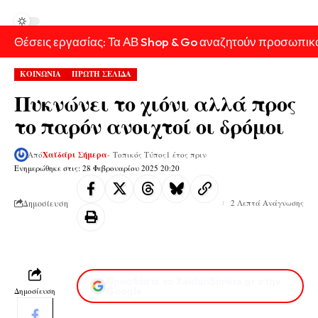
Θέσεις εργασίας: Τα ΑΒ Shop & Go αναζητούν προσωπικ
ΚΟΙΝΩΝΙΑ
ΠΡΩΤΗ ΣΕΛΙΔΑ
Πυκνώνει το χιόνι αλλά προς
το παρόν ανοιχτοί οι δρόμοι
Από
Χαϊδάρι Σήμερα
- Τοπικός Τύπος
1 έτος πριν
Ενημερώθηκε στις: 28 Φεβρουαρίου 2025 20:20
Δημοσίευση
2 Λεπτά Ανάγνωσης
Προσθέστε το XaidariSimera.gr στην
Δημοσίευση
Google