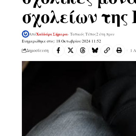
σχολείων της 
Χαϊδάρι Σήμερα
Από
- Τοπικός Τύπος
2 έτη πριν
Ενημερώθηκε στις: 18 Οκτωβρίου 2024 11:52
Δημοσίευση
1 