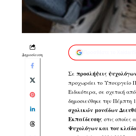
Προσθέστε το XaidariS
Δημοσίευση
Σ
προσλήψεις ψυχολόγων
ε
προχωράει το Υπουργείο Π
Ειδικότερα, σε σχετική απ
δημοσιεύθηκε την Πέμπτη 1
σχολικών μονάδων Διευθ
Εκπαίδευσης
στις οποίες 
Ψυχολόγων και του κλάδ