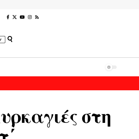
r
υρκαγιές στη
τ΄