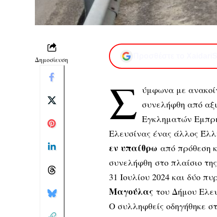
Προσθέστε το XaidariS
Δημοσίευση
Σ
ύμφωνα με ανακοίν
συνελήφθη από αξι
Εγκληματών Εμπρησ
Ελευσίνας ένας άλλος Έλλ
εν υπαίθρω
από πρόθεση κ
συνελήφθη στο πλαίσιο της
31 Ιουλίου 2024 και δύο π
Μαγούλας
του Δήμου Ελευ
Ο συλληφθείς οδηγήθηκε στ