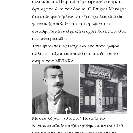
συνοικία του Πειραιά πήρε την απόφαση και
έφτιαξε το δικό του δρόμο. Ο Σπύρος Μεταξάς
ήταν αποφασισμένος να επιτύχει ένα επίπεδο
γευστικής απαλότητας και αρωματικής
έντασης που δεν είχε επιτευχθεί ποτέ πριν στα
οινοπνευματώδη.
Τότε ήταν που έφτιαξε ένα ένα ποτό ζωηρό,
αλλά ταυτόχρονα απαλό και του έδωσε το
όνομά του: METAXA.
Με δυο λόγια η ιστορική Ποτοποιία-
Κονιακοποιΐα Μεταξά ιδρύθηκε πριν από 135
χρόνια, ήτοι το 1888 στον Πειραιά από το