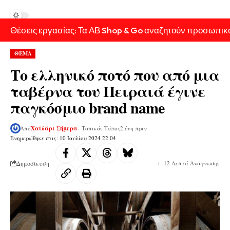
Θέσεις εργασίας: Τα ΑΒ Shop & Go αναζητούν προσωπικ
ΘΕΜΑ
Το ελληνικό ποτό που από μια
ταβέρνα του Πειραιά έγινε
παγκόσμιο brand name
Από
Χαϊδάρι Σήμερα
- Τοπικός Τύπος
2 έτη πριν
Ενημερώθηκε στις: 10 Ιουλίου 2024 22:04
Δημοσίευση
12 Λεπτά Ανάγνωσης