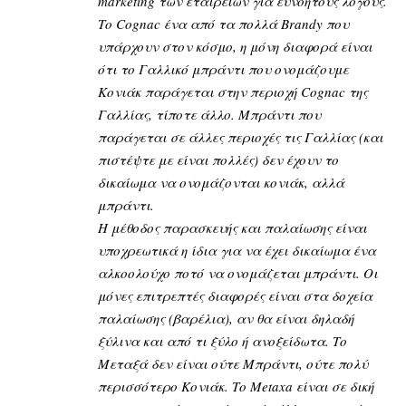
marketing των εταιρειών για ευνόητους λόγους.
Το Cognac ένα από τα πολλά Brandy που
υπάρχουν στον κόσμο, η μόνη διαφορά είναι
ότι το Γαλλικό μπράντι που ονομάζουμε
Κονιάκ παράγεται στην περιοχή Cognac της
Γαλλίας, τίποτε άλλο. Μπράντι που
παράγεται σε άλλες περιοχές τις Γαλλίας (και
πιστέψτε με είναι πολλές) δεν έχουν το
δικαίωμα να ονομάζονται κονιάκ, αλλά
μπράντι.
Η μέθοδος παρασκευής και παλαίωσης είναι
υποχρεωτικά η ίδια για να έχει δικαίωμα ένα
αλκοολούχο ποτό να ονομάζεται μπράντι. Οι
μόνες επιτρεπτές διαφορές είναι στα δοχεία
παλαίωσης (βαρέλια), αν θα είναι δηλαδή
ξύλινα και από τι ξύλο ή ανοξείδωτα. Το
Μεταξά δεν είναι ούτε Μπράντι, ούτε πολύ
περισσότερο Κονιάκ. Το Metaxa είναι σε δική