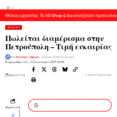
Θέσεις εργασίας: Τα ΑΒ Shop & Go αναζητούν προσωπικ
Αγγελίες
Πωλείται διαμέρισμα στην
Πετρούπολη – Τιμή ευκαιρίας
Από
Χαϊδάρι Σήμερα
- Τοπικός Τύπος
2 έτη πριν
Ενημερώθηκε στις: 22 Ιανουαρίου 2025 20:00
Δημοσίευση
1 Λεπτά Ανάγνωσης
Προσθέστε το XaidariSimera.gr στην
Δημοσίευση
Google