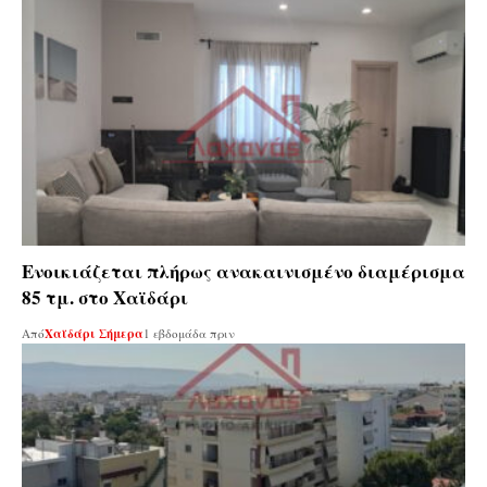
Ενοικιάζεται πλήρως ανακαινισμένο διαμέρισμα
85 τμ. στο Χαϊδάρι
Από
Χαϊδάρι Σήμερα
1 εβδομάδα πριν