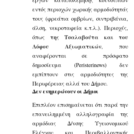
εντός περιοχών χωρικής αρμοδιότητάς
τους (φρεάτια ομβρίων, σιντριβάνια,
άλση, νεκροταφεία κ.τ.λ.). Περιοχές,
της Τσαλαβούτα και του
όπως
Λόφου Αξιωματικών
,
που
αναφέρονται σε πρόσφατο
δημοσίευμα (
Peristerinews
) δεν
εμπίπτουν στις αρμοδιότητες της
Περιφέρειας αλλά του Δήμου.
Δεν ενημερώνουν οι Δήμοι
Επιπλέον επισημαίνεται ότι παρά την
επανειλημμένη αλληλογραφία της
αρμόδιας Δ/νσης Υγειονομικού
Ελέγχου και Περιβαλλοντικής