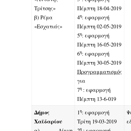
Τρίτσης»
Πέμπτη 18-04-2019
η
β) Ρέμα
4
: εφαρμογή
«Εσχατιάς»
Πέμπτη 02-05-2019
η
5
: εφαρμογή
Πέμπτη 16-05-2019
η
6
: εφαρμογή
Πέμπτη 30-05-2019
Προγραμματισμός
για
η
7
: εφαρμογή
Πέμπτη 13-6-019
η
Δήμος
1
: εφαρμογή
Ψ
Χαϊδαρίου
Τρίτη 19-03-2019
ε
η
α) Λίμνη
2
: εφαρμογή