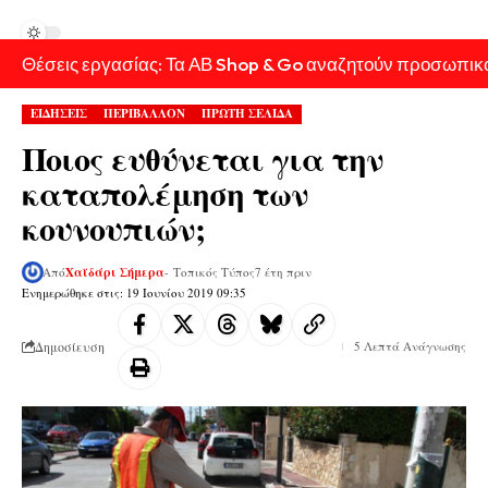
Θέσεις εργασίας: Τα ΑΒ Shop & Go αναζητούν προσωπικ
ΕΙΔΗΣΕΙΣ
ΠΕΡΙΒΑΛΛΟΝ
ΠΡΩΤΗ ΣΕΛΙΔΑ
Ποιος ευθύνεται για την
καταπολέμηση των
κουνουπιών;
Από
Χαϊδάρι Σήμερα
- Τοπικός Τύπος
7 έτη πριν
Ενημερώθηκε στις: 19 Ιουνίου 2019 09:35
Δημοσίευση
5 Λεπτά Ανάγνωσης