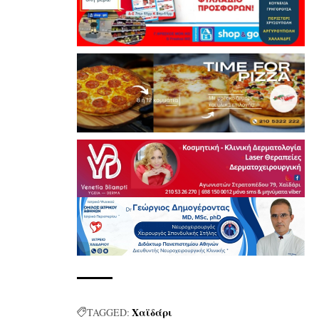
Χαϊδάρι
TAGGED: