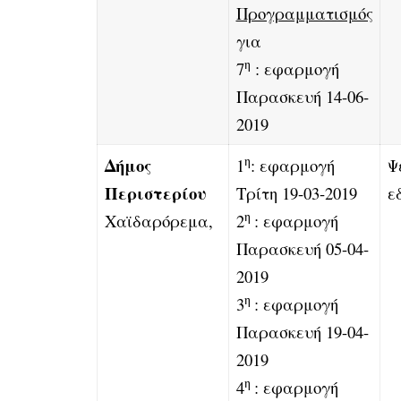
Προγραμματισμός
για
η
7
: εφαρμογή
Παρασκευή 14-06-
2019
η
Δήμος
1
: εφαρμογή
Ψ
Περιστερίου
Τρίτη 19-03-2019
ε
η
Χαϊδαρόρεμα,
2
: εφαρμογή
Παρασκευή 05-04-
2019
η
3
: εφαρμογή
Παρασκευή 19-04-
2019
η
4
: εφαρμογή