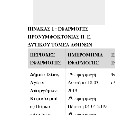
ΠΙΝΑΚΑΣ 1 : ΕΦΑΡΜΟΓΕΣ
ΠΡΟΝΥΜΦΟΚΤΟΝΙΑΣ Π. Ε.
ΔΥΤΙΚΟΥ ΤΟΜΕΑ ΑΘΗΝΩΝ
ΠΕΡΙΟΧΕΣ
ΗΜΕΡΟΜΗΝΙΑ
Ε
ΕΦΑΡΜΟΓΗΣ
ΕΦΑΡΜΟΓΗΣ
Ε
η
Δήμοι: Ιλίου,
1
: εφαρμογή
Ψ
Αγίων
Δευτέρα 18-03-
ε
Αναργύρων-
2019
η
Καματερού
2
: εφαρμογή
α) Πάρκο
Πέμπτη 04-04-2019
η
«Αντώνης
3
: εφαρμογή