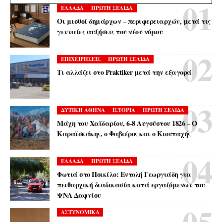
ΕΛΛΑΔΑ
ΠΡΩΤΗ ΣΕΛΙΔΑ
Οι μισθοί δημάρχων – περιφερειαρχών, μετά τις
γενναίες αυξήσεις του νέου νόμου
ΕΠΙΧΕΙΡΗΣΕΙΣ
ΠΡΩΤΗ ΣΕΛΙΔΑ
Τι αλλάζει στο Praktiker μετά την εξαγορά
ΔΥΤΙΚΗ ΑΘΗΝΑ
ΙΣΤΟΡΙΑ
ΠΡΩΤΗ ΣΕΛΙΔΑ
Μάχη του Χαϊδαρίου, 6-8 Αυγούστου 1826 – Ο
Καραϊσκάκης, ο Φαβιέρος και ο Κιουταχής
ΕΛΛΑΔΑ
ΠΡΩΤΗ ΣΕΛΙΔΑ
Φωτιά στο Ποικίλο: Εντολή Γεωργιάδη για
πειθαρχική διαδικασία κατά εργαζόμενων του
ΨΝΑ Δαφνίου
ΑΣΤΥΝΟΜΙΚΑ