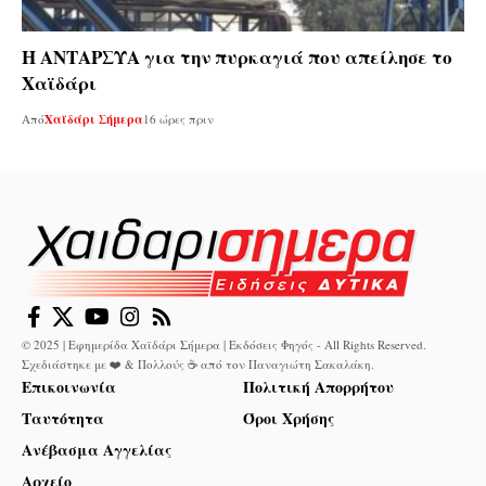
Η ΑΝΤΑΡΣΥΑ για την πυρκαγιά που απείλησε το
Χαϊδάρι
Από
Χαϊδάρι Σήμερα
16 ώρες πριν
© 2025 | Εφημερίδα Χαϊδάρι Σήμερα | Εκδόσεις Φηγός - All Rights Reserved.
Σχεδιάστηκε με ❤️ & Πολλούς ☕ από τον
Παναγιώτη Σακαλάκη
.
Επικοινωνία
Πολιτική Απορρήτου
Ταυτότητα
Όροι Χρήσης
Ανέβασμα Αγγελίας
Αρχείο