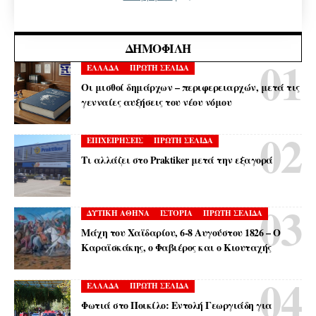
ΔΗΜΟΦΙΛΉ
ΕΛΛΑΔΑ
ΠΡΩΤΗ ΣΕΛΙΔΑ
Οι μισθοί δημάρχων – περιφερειαρχών, μετά τις
γενναίες αυξήσεις του νέου νόμου
ΕΠΙΧΕΙΡΗΣΕΙΣ
ΠΡΩΤΗ ΣΕΛΙΔΑ
Τι αλλάζει στο Praktiker μετά την εξαγορά
ΔΥΤΙΚΗ ΑΘΗΝΑ
ΙΣΤΟΡΙΑ
ΠΡΩΤΗ ΣΕΛΙΔΑ
Μάχη του Χαϊδαρίου, 6-8 Αυγούστου 1826 – Ο
Καραϊσκάκης, ο Φαβιέρος και ο Κιουταχής
ΕΛΛΑΔΑ
ΠΡΩΤΗ ΣΕΛΙΔΑ
Φωτιά στο Ποικίλο: Εντολή Γεωργιάδη για