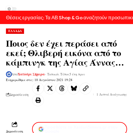
Θέσεις εργασίας: Τα ΑΒ Shop & Go αναζητούν προσωπικ
ΕΛΛΑΔΑ
Ποιος δεν έχει περάσει από
εκεί; Θλιβερή εικόνα από το
κάμπινγκ της Αγίας Άννας…
Από
Χαϊδάρι Σήμερα
- Τοπικός Τύπος
5 έτη πριν
Ενημερώθηκε στις: 10 Αυγούστου 2021 19:28
Δημοσίευση
1 Λεπτά Ανάγνωσης
Προσθέστε το XaidariSimera.gr στην
Δημοσίευση
Google