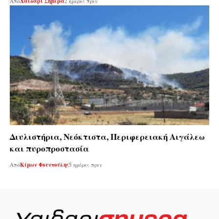
Από
Χαϊδάρι Σήμερα
2 ημέρες πριν
Διυλιστήρια, Νεόκτιστα, Περιφερειακή Αιγάλεω
και πυροπροστασία
Από
Κίμων Φουντούλης
5 ημέρες πριν