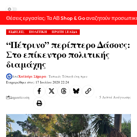
Θέσεις εργασίας: Τα ΑΒ Shop & Go αναζητούν προσωπικ
ΕΙΔΗΣΕΙΣ
ΠΟΛΙΤΙΚΗ
ΠΡΩΤΗ ΣΕΛΙΔΑ
“Πέτρινο” περίπτερο Δάσους:
Στο επίκεντρο πολιτικής
διαμάχης
Από
Χαϊδάρι Σήμερα
- Τοπικός Τύπος
6 έτη πριν
Ενημερώθηκε στις: 17 Ιουλίου 2020 22:24
Δημοσίευση
5 Λεπτά Ανάγνωσης