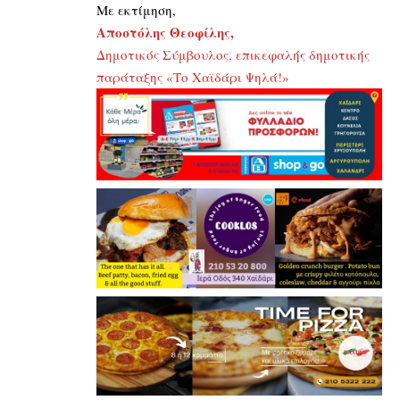
Με εκτίμηση,
Αποστόλης Θεοφίλης,
Δημοτικός Σύμβουλος, επικεφαλής δημοτικής
παράταξης «Το Χαϊδάρι Ψηλά!»