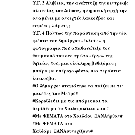
Υ.Γ. 3 Αλήθεια, την ανάπτυξη της κεντρικής
πλατείας του Δάσους, η δημοτική αρχή την
αναμένει με ανοιχτές λακκούβες και
καμένες λάμπες;
Υ.Γ. 4 Πάντως την παράσταση από την νέα
φιέστα του δημάρχου «έκλεψε» η
φωτογραφία που απαθανάτιζε τον
θαυμασμό του στο πρώτο «έργο» της
θητείας του, μια ολόκληρη βυθιζόμενη
μπάρα με υπέροχο φόντο, μια τεράστια
λακκούβα.
#Ο δήμαρχος σταμάτησε να παίζει με τις
μακέτες του Μετρό#
#Κοροϊδεύει με τις μπάρες και τα
περίπτερα το Χαϊδαριώτικο λαό #
#Με ΨΕΜΑΤΑ στο Χαϊδάρι_ΞΑΝΑήρθαν#
#Με ΨΕΜΑΤΑ στο
Χαϊδάρι_ΞΑΝΑσυνεχίζουν#