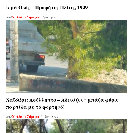
Ιερά Οδός – Προφήτης Ηλίας, 1949
Από
Χαϊδάρι Σήμερα
1 ώρα πριν
Χαϊδάρι: Ασύλληπτο – Αδειάζουν μπάζα φόρα
παρτίδα με το φορτηγό!
Από
Χαϊδάρι Σήμερα
15 ώρες πριν