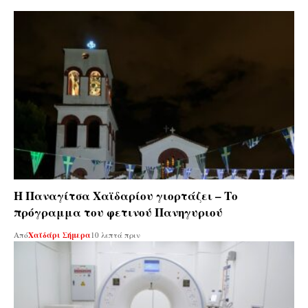
Η Παναγίτσα Χαϊδαρίου γιορτάζει – Το
πρόγραμμα του φετινού Πανηγυριού
Από
Χαϊδάρι Σήμερα
10 λεπτά πριν