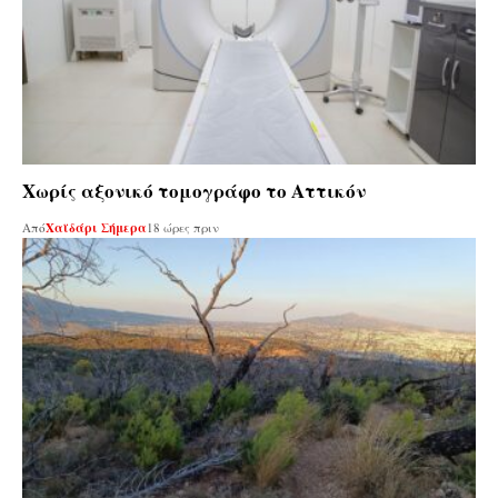
Χωρίς αξονικό τομογράφο το Αττικόν
Από
Χαϊδάρι Σήμερα
18 ώρες πριν