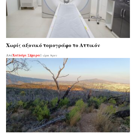
Χωρίς αξονικό τομογράφο το Αττικόν
Από
Χαϊδάρι Σήμερα
1 ώρα πριν