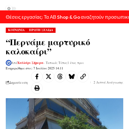
Θέσεις εργασίας: Τα ΑΒ Shop & Go αναζητούν προσωπικ
ΚΟΙΝΩΝΙΑ
ΠΡΩΤΗ ΣΕΛΙΔΑ
“Περνάμε μαρτυρικό
καλοκαίρι”
Από
Χαϊδάρι Σήμερα
- Τοπικός Τύπος
1 έτος πριν
Ενημερώθηκε στις: 7 Ιουλίου 2025 14:11
Δημοσίευση
2 Λεπτά Ανάγνωσης