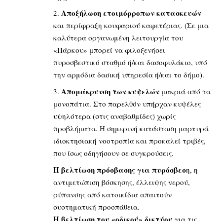
Αποξήλωση ετοιμόρροπων κατασκευών
και περίφραξη κουφαριού καφετέριας. (Σε μια
καλύτερα οργανωμένη λειτουργία του
«Πάρκου» μπορεί να φιλοξενήσει
πυροσβεστικό σταθμό ή/και δασοφυλάκιο, υπό
την αρμόδια δασική υπηρεσία ή/και το δήμο).
Απομάκρυνση των κυψελών
μακριά από τα
μονοπάτια. Στο παρελθόν υπήρχαν κυψέλες
υψηλότερα (στις αναβαθμίδες) χωρίς
προβλήματα. Η σημερινή κατάσταση μαρτυρά
ιδιοκτησιακή νοοτροπία και προκαλεί τριβές,
που ίσως οδηγήσουν σε συγκρούσεις.
Η βελτίωση πρόσβασης για πυρόσβεσ
η, η
αντιμετώπιση βόσκησης, έλλειψης νερού,
ρύπανσης από κατοικίδια απαιτούν
συστηματική προσπάθεια.
Η βελτίωση του «οδικού» δικτύου
για τις