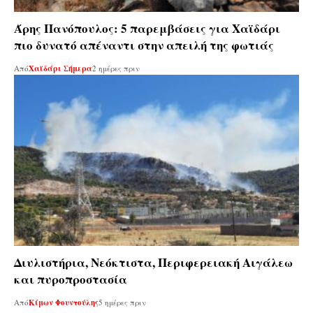
Άρης Πανόπουλος: 5 παρεμβάσεις για Χαϊδάρι
πιο δυνατό απέναντι στην απειλή της φωτιάς
Από
Χαϊδάρι Σήμερα
2 ημέρες πριν
Διυλιστήρια, Νεόκτιστα, Περιφερειακή Αιγάλεω
και πυροπροστασία
Από
Κίμων Φουντούλης
5 ημέρες πριν