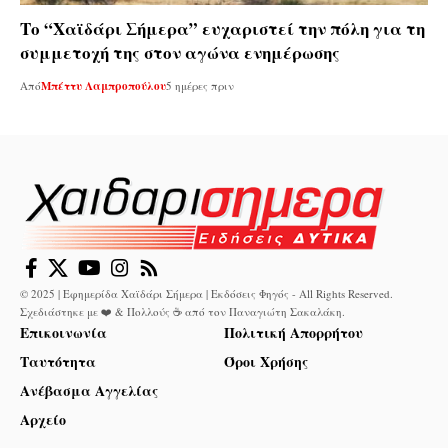
Το “Χαϊδάρι Σήμερα” ευχαριστεί την πόλη για τη
συμμετοχή της στον αγώνα ενημέρωσης
Από
Μπέττυ Λαμπροπούλου
5 ημέρες πριν
© 2025 | Εφημερίδα Χαϊδάρι Σήμερα | Εκδόσεις Φηγός - All Rights Reserved.
Σχεδιάστηκε με ❤️ & Πολλούς ☕ από τον
Παναγιώτη Σακαλάκη
.
Επικοινωνία
Πολιτική Απορρήτου
Ταυτότητα
Όροι Χρήσης
Ανέβασμα Αγγελίας
Αρχείο