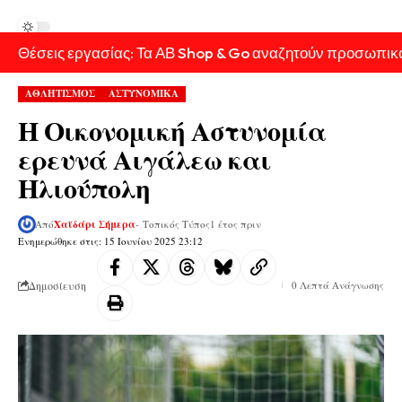
Θέσεις εργασίας: Τα ΑΒ Shop & Go αναζητούν προσωπικ
ΑΘΛΗΤΙΣΜΟΣ
ΑΣΤΥΝΟΜΙΚΑ
Η Οικονομική Αστυνομία
ερευνά Αιγάλεω και
Ηλιούπολη
Από
Χαϊδάρι Σήμερα
- Τοπικός Τύπος
1 έτος πριν
Ενημερώθηκε στις: 15 Ιουνίου 2025 23:12
Δημοσίευση
0 Λεπτά Ανάγνωσης