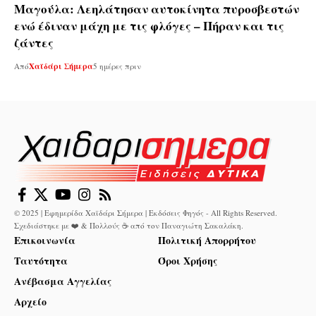
Μαγούλα: Λεηλάτησαν αυτοκίνητα πυροσβεστών
ενώ έδιναν μάχη με τις φλόγες – Πήραν και τις
ζάντες
Από
Χαϊδάρι Σήμερα
5 ημέρες πριν
© 2025 | Εφημερίδα Χαϊδάρι Σήμερα | Εκδόσεις Φηγός - All Rights Reserved.
Σχεδιάστηκε με ❤️ & Πολλούς ☕ από τον
Παναγιώτη Σακαλάκη
.
Επικοινωνία
Πολιτική Απορρήτου
Ταυτότητα
Όροι Χρήσης
Ανέβασμα Αγγελίας
Αρχείο