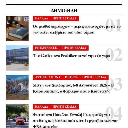
ΔΗΜΟΦΙΛΉ
ΕΛΛΑΔΑ
ΠΡΩΤΗ ΣΕΛΙΔΑ
Οι μισθοί δημάρχων – περιφερειαρχών, μετά τις
γενναίες αυξήσεις του νέου νόμου
ΕΠΙΧΕΙΡΗΣΕΙΣ
ΠΡΩΤΗ ΣΕΛΙΔΑ
Τι αλλάζει στο Praktiker μετά την εξαγορά
ΔΥΤΙΚΗ ΑΘΗΝΑ
ΙΣΤΟΡΙΑ
ΠΡΩΤΗ ΣΕΛΙΔΑ
Μάχη του Χαϊδαρίου, 6-8 Αυγούστου 1826 – Ο
Καραϊσκάκης, ο Φαβιέρος και ο Κιουταχής
ΕΛΛΑΔΑ
ΠΡΩΤΗ ΣΕΛΙΔΑ
Φωτιά στο Ποικίλο: Εντολή Γεωργιάδη για
πειθαρχική διαδικασία κατά εργαζόμενων του
ΨΝΑ Δαφνίου