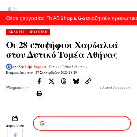
Θέσεις εργασίας: Τα ΑΒ Shop & Go αναζητούν προσωπικ
ΕΚΛΟΓΕΣ
ΠΟΛΙΤΙΚΗ
Οι 28 υποψήφιοι Χαρδαλιά
στον Δυτικό Τομέα Αθήνας
Από
Χαϊδάρι Σήμερα
- Τοπικός Τύπος
3 έτη πριν
Ενημερώθηκε στις: 27 Σεπτεμβρίου 2023 18:29
Δημοσίευση
1 Λεπτά Ανάγνωσης
Προσθέστε το XaidariSimera.gr στην
Δημοσίευση
Google