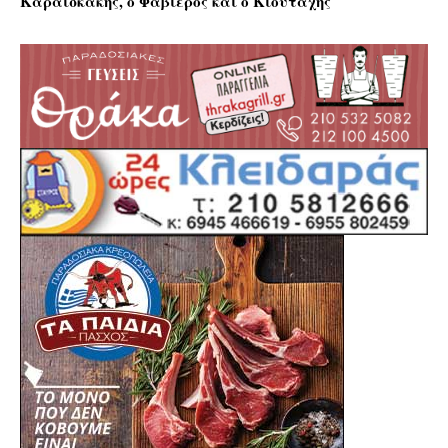
Καραϊσκάκης, ο Φαβιέρος και ο Κιουταχής