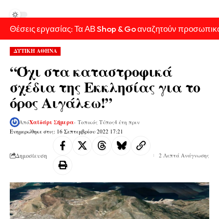
Θέσεις εργασίας: Τα ΑΒ Shop & Go αναζητούν προσωπικ
ΔΥΤΙΚΗ ΑΘΗΝΑ
“Όχι στα καταστροφικά
σχέδια της Εκκλησίας για το
όρος Αιγάλεω!”
Από
Χαϊδάρι Σήμερα
- Τοπικός Τύπος
4 έτη πριν
Ενημερώθηκε στις: 16 Σεπτεμβρίου 2022 17:21
Δημοσίευση
2 Λεπτά Ανάγνωσης